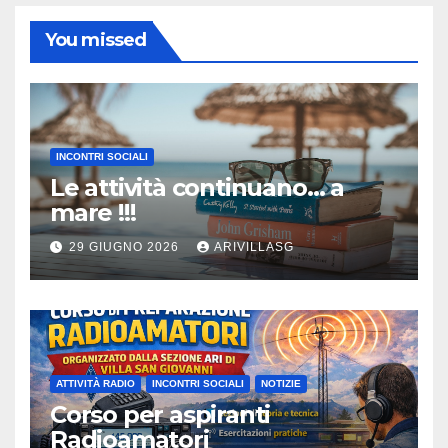
You missed
INCONTRI SOCIALI
Le attività continuano… a
mare !!!
29 GIUGNO 2026
ARIVILLASG
ATTIVITÀ RADIO
INCONTRI SOCIALI
NOTIZIE
Corso per aspiranti
Radioamatori