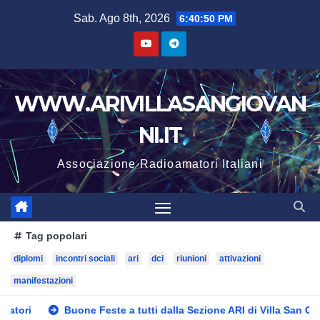
Salta
Sab. Ago 8th, 2026
6:40:52 PM
al
contenuto
WWW.ARIVILLASANGIOVAN
NI.IT
Associazione Radioamatori Italiani
Tag popolari
diplomi
incontri sociali
ari
dci
riunioni
attivazioni
manifestazioni
 Feste a tutti dalla Sezione ARI di Villa San Giovanni !!!
Gra