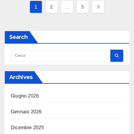
Paginazione
1
2
…
5
degli
articoli
Search
Archives
Giugno 2026
Gennaio 2026
Dicembre 2025