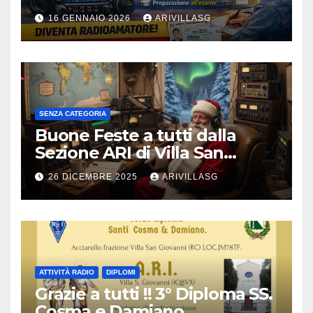
16 GENNAIO 2026
ARIVILLASG
SENZA CATEGORIA
Buone Feste a tutti dalla
Sezione ARI di Villa San
Giovanni !!!
26 DICEMBRE 2025
ARIVILLASG
ATTIVITÀ RADIO
DIPLOMI
Grazie a tutti !! 3° Diploma SS.
Cosma e Damiano