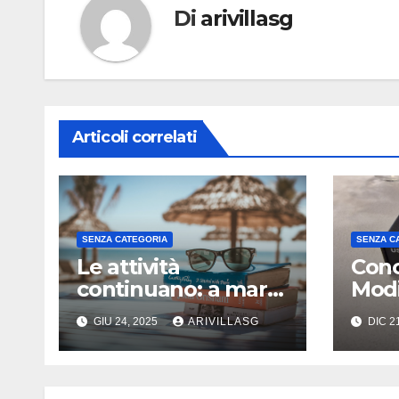
Di
arivillasg
Articoli correlati
SENZA CATEGORIA
SENZA C
Le attività
Conc
continuano: a mare
Modi
!!!
GIU 24, 2025
ARIVILLASG
DIC 2