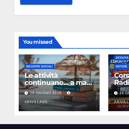
You missed
ATTIVITÀ
INCONTRI SOCIALI
NOTIZIE
Le attività
Cors
continuano… a mare
Rad
!!!
29 GIUGNO 2026
16 G
ARIVILLASG
ARIVIL