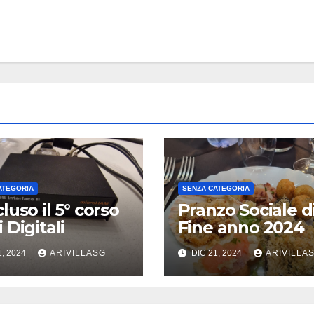
ATEGORIA
SENZA CATEGORIA
luso il 5° corso
Pranzo Sociale d
 Digitali
Fine anno 2024
1, 2024
ARIVILLASG
DIC 21, 2024
ARIVILLA