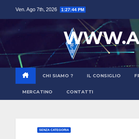
Salta
Ven. Ago 7th, 2026
1:27:45 PM
al
contenuto
WWW.AR
CHI SIAMO ?
IL CONSIGLIO
F
MERCATINO
CONTATTI
SENZA CATEGORIA