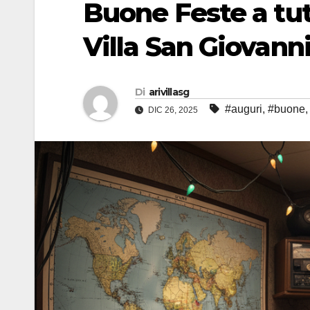
Buone Feste a tut
Villa San Giovanni 
Di
arivillasg
#auguri
,
#buone
DIC 26, 2025