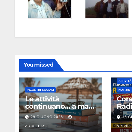
You missed
ATTIVITÀ
INCONTRI SOCIALI
NOTIZIE
Le attività
Cors
continuano… a mare
Rad
!!!
29 GIUGNO 2026
16 G
ARIVILLASG
ARIVIL