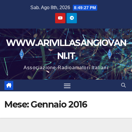
Salta
Sab. Ago 8th, 2026
8:49:28 PM
al
contenuto
WWW.ARIVILLASANGIOVAN
NI.IT
Associazione Radioamatori Italiani
Mese:
Gennaio 2016