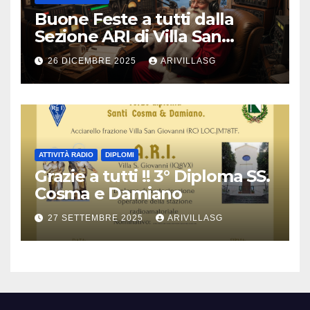
Buone Feste a tutti dalla
Sezione ARI di Villa San
Giovanni !!!
26 DICEMBRE 2025
ARIVILLASG
ATTIVITÀ RADIO
DIPLOMI
Grazie a tutti !! 3° Diploma SS.
Cosma e Damiano
27 SETTEMBRE 2025
ARIVILLASG