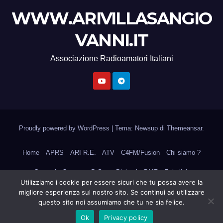
WWW.ARIVILLASANGIO
VANNI.IT
Associazione Radioamatori Italiani
Proudly powered by WordPress
|
Tema: Newsup di
Themeansar
.
Home
APRS
ARI R.E.
ATV
C4FM/Fusion
Chi siamo ?
Contatti
Contest
D-Star
Diplomi
DMR
Echolink
Utilizziamo i cookie per essere sicuri che tu possa avere la
Frequenze di Sezione
Il Consiglio
Il Regolamento
Logbook
migliore esperienza sul nostro sito. Se continui ad utilizzare
questo sito noi assumiamo che tu ne sia felice.
Mercatino
Privacy Policy
QSL Bureau
Silent Key
Ok
Privacy policy