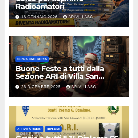
Radioamatori
16 GENNAIO 2026
ARIVILLASG
SENZA CATEGORIA
Buone Feste a tutti dalla
Sezione ARI di Villa San
Giovanni !!!
26 DICEMBRE 2025
ARIVILLASG
ATTIVITÀ RADIO
DIPLOMI