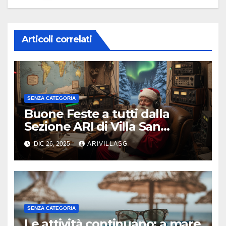
Articoli correlati
SENZA CATEGORIA
Buone Feste a tutti dalla
Sezione ARI di Villa San
Giovanni !!!
DIC 26, 2025
ARIVILLASG
SENZA CATEGORIA
Le attività continuano: a mare