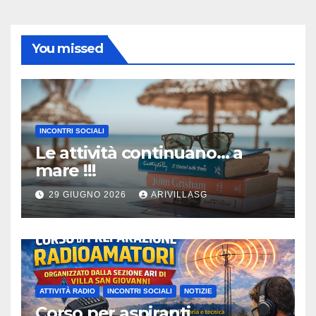
You missed
INCONTRI SOCIALI
Le attività continuano… a
mare !!!
29 GIUGNO 2026
ARIVILLASG
ATTIVITÀ RADIO
INCONTRI SOCIALI
NOTIZIE
Corso per aspiranti