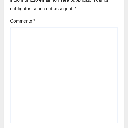
Il tuo indirizzo email non sarà pubblicato.
I campi
obbligatori sono contrassegnati
*
Commento
*