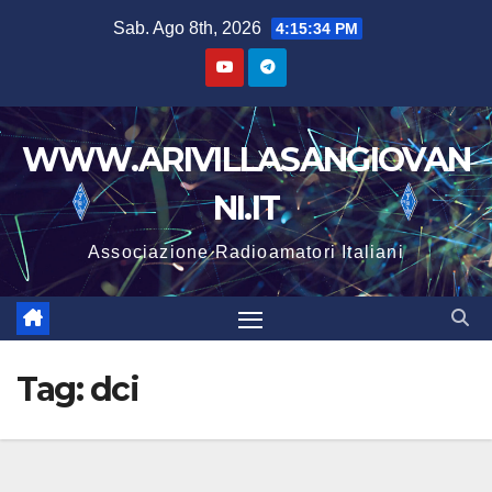
Salta
Sab. Ago 8th, 2026
4:15:36 PM
al
contenuto
WWW.ARIVILLASANGIOVAN
NI.IT
Associazione Radioamatori Italiani
Tag:
dci