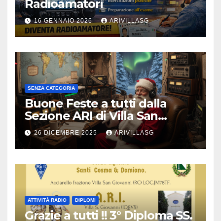
Radioamatori
16 GENNAIO 2026
ARIVILLASG
SENZA CATEGORIA
Buone Feste a tutti dalla
Sezione ARI di Villa San
Giovanni !!!
26 DICEMBRE 2025
ARIVILLASG
ATTIVITÀ RADIO
DIPLOMI
Grazie a tutti !! 3° Diploma SS.