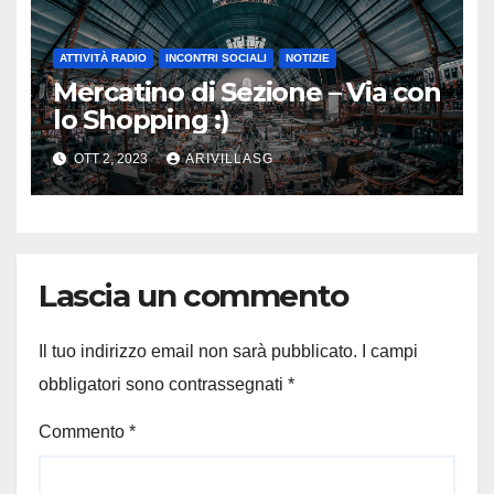
ATTIVITÀ RADIO
INCONTRI SOCIALI
NOTIZIE
Mercatino di Sezione – Via con
lo Shopping :)
OTT 2, 2023
ARIVILLASG
Lascia un commento
Il tuo indirizzo email non sarà pubblicato.
I campi
obbligatori sono contrassegnati
*
Commento
*