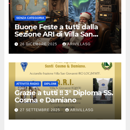
SENZA CATEGORIA
Buone Feste a tutti dalla
Sezione ARI di Villa San
Giovanni !!!
26 DICEMBRE 2025
ARIVILLASG
ATTIVITÀ RADIO
DIPLOMI
Grazie a tutti !! 3° Diploma SS.
Cosma e Damiano
27 SETTEMBRE 2025
ARIVILLASG