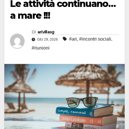
Le attività continuano…
a mare !!!
Di
arivillasg
#ari
,
#incontri sociali
,
GIU 29, 2026
#riunioni