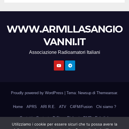
WWW.ARIVILLASANGIO
VANNI.IT
Associazione Radioamatori Italiani
Proudly powered by WordPress
|
Tema: Newsup di
Themeansar
.
Home
APRS
ARI R.E.
ATV
C4FM/Fusion
Chi siamo ?
Contatti
Contest
D-Star
Diplomi
DMR
Echolink
Utilizziamo i cookie per essere sicuri che tu possa avere la