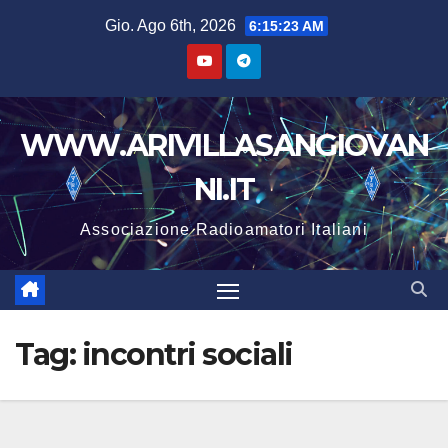
Salta
Gio. Ago 6th, 2026
6:15:25 AM
al
contenuto
WWW.ARIVILLASANGIOVAN
NI.IT
Associazione Radioamatori Italiani
Tag:
incontri sociali