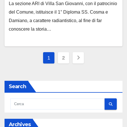
La sezione ARI di Villa San Giovanni, con il patrocinio
del Comune, istituisce il 1° Diploma SS. Cosma e
Damiano, a carattere radiantistico, al fine di far
conoscere la storia…
Paginazione
1
2
degli
articoli
Search
Archives